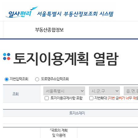
부동산종합정보
토지이용계획 열람
지번입력조회
도로명주소입력조회
조회
토지이용규제사항 포함
지번확대
[지번 글씨가 너무 작
토지소재지
「국토의 계획
및 이용에