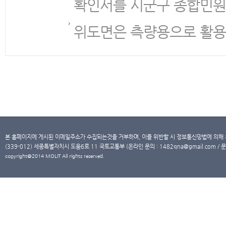
확인서를 시군구 종합민원
위도면은 측량용으로 활용
본 홈페이지에 게시된 이메일주소가 수집되는것을 거부하며, 이를 위반할 시 정보통신망법에 의해
(339-012) 세종특별자치시 도움6로 11 국토교통부 (온라인 문의 : 1482qna@gmail.com / 문
copyright@2014 MOLIT All rights reserved.