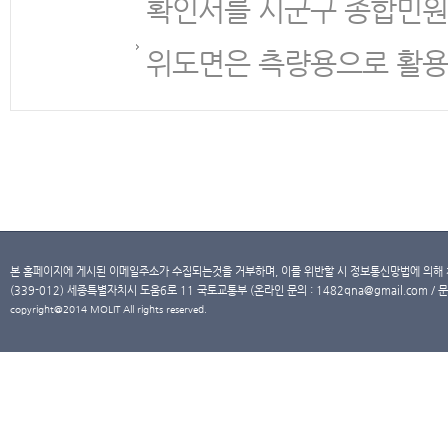
확인서를 시군구 종합민원
위도면은 측량용으로 활용
본 홈페이지에 게시된 이메일주소가 수집되는것을 거부하며, 이를 위반할 시 정보통신망법에 의해
(339-012) 세종특별자치시 도움6로 11 국토교통부 (온라인 문의 : 1482qna@gmail.com / 문
copyright@2014 MOLIT All rights reserved.