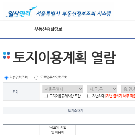
부동산종합정보
토지이용계획 열람
지번입력조회
도로명주소입력조회
조회
토지이용규제사항 포함
지번확대
[지번 글씨가 너무 작
토지소재지
「국토의 계획
및 이용에