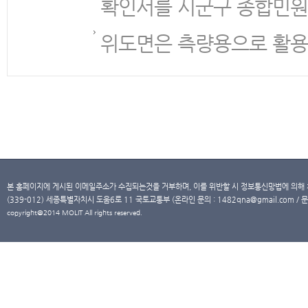
확인서를 시군구 종합민원
위도면은 측량용으로 활용
본 홈페이지에 게시된 이메일주소가 수집되는것을 거부하며, 이를 위반할 시 정보통신망법에 의해
(339-012) 세종특별자치시 도움6로 11 국토교통부 (온라인 문의 : 1482qna@gmail.com / 문
copyright@2014 MOLIT All rights reserved.