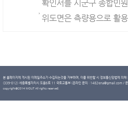
확인서를 시군구 종합민원
위도면은 측량용으로 활용
본 홈페이지에 게시된 이메일주소가 수집되는것을 거부하며, 이를 위반할 시 정보통신망법에 의해
(339-012) 세종특별자치시 도움6로 11 국토교통부 (온라인 문의 : 1482qna@gmail.com / 문
copyright@2014 MOLIT All rights reserved.