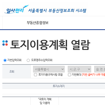
부동산종합정보
토지이용계획 열람
지번입력조회
도로명주소입력조회
조회
토지이용규제사항 포함
지번확대
[지번 글씨가 너무 작
토지소재지
「국토의 계획
및 이용에