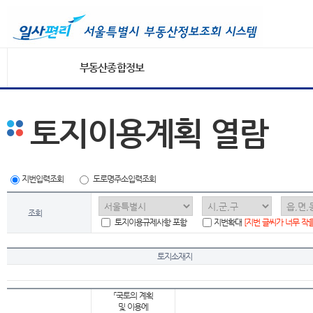
부동산종합정보
토지이용계획 열람
지번입력조회
도로명주소입력조회
조회
토지이용규제사항 포함
지번확대
[지번 글씨가 너무 작
토지소재지
「국토의 계획
및 이용에