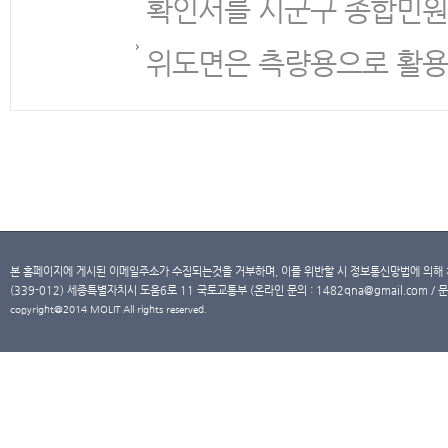
확인서를 시군구 종합민원
위도면은 측량용으로 활용
본 홈페이지에 게시된 이메일주소가 수집되는것을 거부하며, 이를 위반할 시 정보통신망법에 의해
(339-012) 세종특별자치시 도움6로 11 국토교통부 (온라인 문의 : 1482qna@gmail.com / 문
copyright@2014 MOLIT All rights reserved.