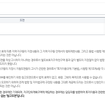
도면
 호에 따른 지역·지구등의 지정내용과 그 지역·지구등 안에서의 행위제한내용, 그리고 동법 시행령 
드리는 것은 아닙니다.
도면을 작성·고시하지 아니하는 경우로서 철도보호지구·하천구역 등과 같이 별도의 지정절차 없이 법령
드리지 못합니다.
·지구등의 지정시 지형도면등의 고시가 곤란한 경우로서 「토지이용규제 기본법」 시행령 제7조제4항 각
여부를 확인하기 위한 참고도면으로서 법적 효력이 없고, 측량, 그밖의 목적으로 사용할 수 없습니다.
 도모하기 위하여 관계 법령 및 자치법규에 규정된 내용을 그대로 제공해 드리는 것으로서 신청인이 
되는 것은 아닙니다.
한 경우에만 기재되며, 지구단위계획구역에 해당하는 경우에는 담당과를 방문하여 토지이용과 관련한
수 없는 “참고도면”입니다.