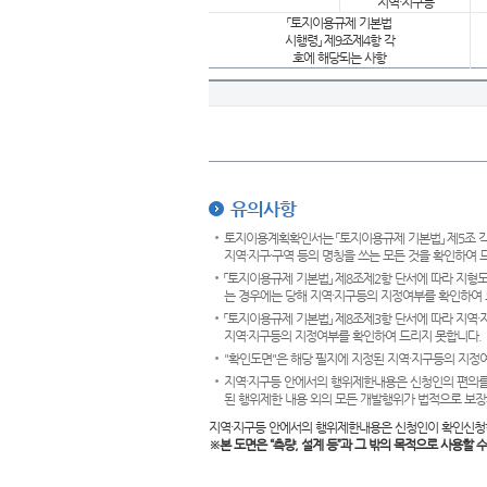
지역·지구등
「토지이용규제 기본법
시행령」 제9조제4항 각
호에 해당되는 사항
유의사항
토지이용계획확인서는 「토지이용규제 기본법」 제5조 각
지역·지구·구역 등의 명칭을 쓰는 모든 것을 확인하여 
「토지이용규제 기본법」 제8조제2항 단서에 따라 지형
는 경우에는 당해 지역·지구등의 지정여부를 확인하여 
「토지이용규제 기본법」 제8조제3항 단서에 따라 지역
지역·지구등의 지정여부를 확인하여 드리지 못합니다.
"확인도면"은 해당 필지에 지정된 지역·지구등의 지정
지역·지구등 안에서의 행위제한내용은 신청인의 편의를
된 행위제한 내용 외의 모든 개발행위가 법적으로 보장
지역·지구등 안에서의 행위제한내용은 신청인이 확인신청
※본 도면은
“측량, 설계 등”과 그 밖의 목적으로 사용할 