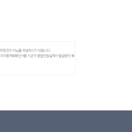
망라한것이 아님을 유념하시기 바랍니다.
 토지이용계획확인서를 시군구 종합민원실에서 발급받아 확