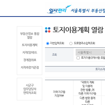
토지이용계획 열람
부동산정보 통합
열람
지번입력조회
도로명주소입력조회
토지이용계획
지적(임야)도
조회
토지이용규제사항 포
경계점좌표
지적측량기준점
토지소재
「국토의 계획
시군구
및 이용에
업무담당자
관한 법률 」에
지역·지구등
연락처조회
따른 지역·지구등
지정여부
다른 법령 등에
따른