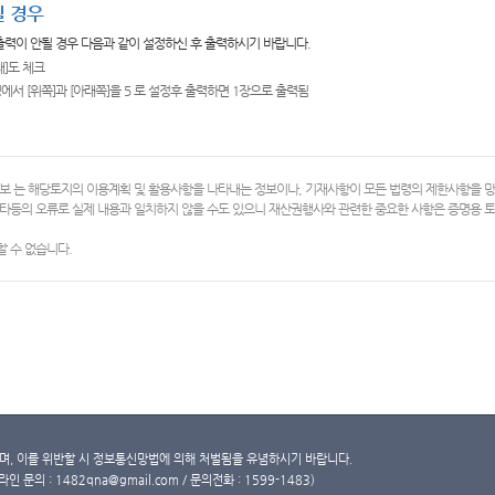
 경우
 출력이 안될 경우 다음과 같이 설정하신 후 출력하시기 바랍니다.
쇄]도 체크
에서 [위쪽]과 [아래쪽]을 5 로 설정후 출력하면 1장으로 출력됨
보 는 해당토지의 이용계획 및 활용사항을 나타내는 정보이나, 기재사항이 모든 법령의 제한사항을 
타등의 오류로 실제 내용과 일치하지 않을 수도 있으니 재산권행사와 관련한 중요한 사항은 증명용
 수 없습니다.
, 이를 위반할 시 정보통신망법에 의해 처벌됨을 유념하시기 바랍니다.
문의 : 1482qna@gmail.com / 문의전화 : 1599-1483)