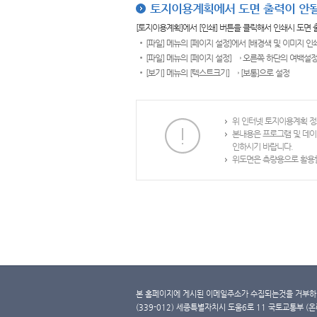
토지이용계획에서 도면 출력이 안될
[토지이용계획]에서 [인쇄] 버튼을 클릭해서 인쇄시 도면
[파일] 메뉴의 [페이지 설정]에서 [배경색 및 이미지 인
[파일] 메뉴의 [페이지 설정] → 오른쪽 하단의 여백설정
[보기] 메뉴의 [텍스트크기] → [보통]으로 설정
위 인터넷 토지이용계획 정
본내용은 프로그램 및 데이
인하시기 바랍니다.
위도면은 측량용으로 활용할
본 홈페이지에 게시된 이메일주소가 수집되는것을 거부하며
(339-012) 세종특별자치시 도움6로 11 국토교통부 (온라인 