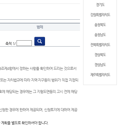
경기도
강원특별자치도
충청북도
범례
충청남도
축척 1/
전북특별자치도
경상북도
경상남도
제9조제4항에서 정하는 사항을 확인하여 드리는 것으로서
제주특별자치도
 또는 자치법규에 따라 지역·지구등의 범위가 직접 지정되
 호에 해당되는 경우에는 그 지형도면등의 고시 전에 해당
신청한 경우에 한하여 제공되며, 신청토지에 대하여 제공
 계획을 별도로 확인하셔야 합니다.