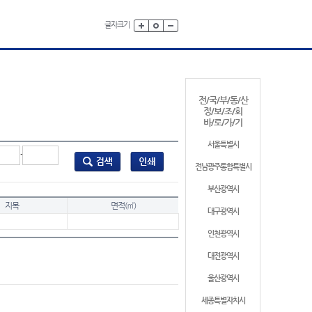
글자크기
전/국/부/동/산
정/보/조/회
바/로/가/기
서울특별시
-
전남광주통합특별시
부산광역시
지목
면적(㎡)
대구광역시
인천광역시
대전광역시
울산광역시
세종특별자치시