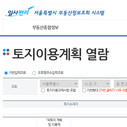
부동산종합정보
토지이용계획 열람
지번입력조회
도로명주소입력조회
조회
토지이용규제사항 포함
지번확대
[지번 글씨가 너무 작
토지소재지
「국토의 계획
및 이용에