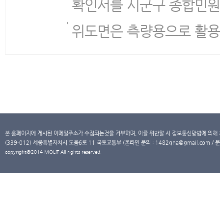
확인서를 시군구 종합민원
위도면은 측량용으로 활용
본 홈페이지에 게시된 이메일주소가 수집되는것을 거부하며, 이를 위반할 시 정보통신망법에 의해
(339-012) 세종특별자치시 도움6로 11 국토교통부 (온라인 문의 : 1482qna@gmail.com / 문
copyright@2014 MOLIT All rights reserved.