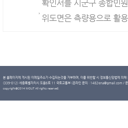
확인서를 시군구 종합민원
위도면은 측량용으로 활용
본 홈페이지에 게시된 이메일주소가 수집되는것을 거부하며, 이를 위반할 시 정보통신망법에 의해
(339-012) 세종특별자치시 도움6로 11 국토교통부 (온라인 문의 : 1482qna@gmail.com / 문
copyright@2014 MOLIT All rights reserved.