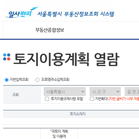
부동산종합정보
토지이용계획 열람
지번입력조회
도로명주소입력조회
조회
토지이용규제사항 포함
지번확대
[지번 글씨가 너무 작
토지소재지
「국토의 계획
및 이용에