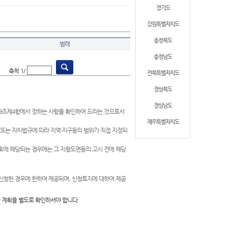
경기도
강원특별자치도
충청북도
범례
충청남도
축척 1/
전북특별자치도
경상북도
경상남도
제9조제4항에서 정하는 사항을 확인하여 드리는 것으로서
제주특별자치도
 또는 자치법규에 따라 지역·지구등의 범위가 직접 지정되
 호에 해당되는 경우에는 그 지형도면등의 고시 전에 해당
신청한 경우에 한하여 제공되며, 신청토지에 대하여 제공
 계획을 별도로 확인하셔야 합니다.