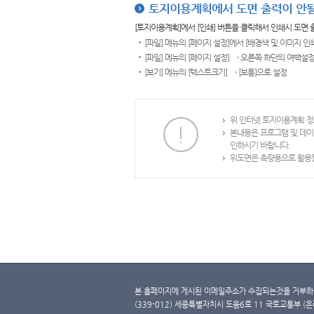
토지이용계획에서 도면 출력이 안될
[토지이용계획]에서 [인쇄] 버튼을 클릭해서 인쇄시 도면
[파일] 메뉴의 [페이지 설정]에서 [배경색 및 이미지 인
[파일] 메뉴의 [페이지 설정] → 오른쪽 하단의 여백설정
[보기] 메뉴의 [텍스트크기] → [보통]으로 설정
위 인터넷 토지이용계획 정
본내용은 프로그램 및 데이
인하시기 바랍니다.
위도면은 측량용으로 활용할
본 홈페이지에 게시된 이메일주소가 수집되는것을 거부하며
(339-012) 세종특별자치시 도움6로 11 국토교통부 (온라인 