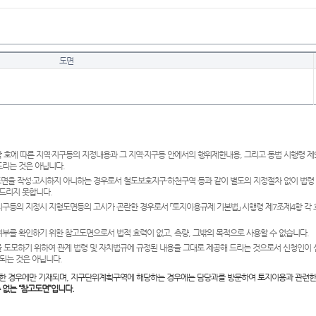
도면
 호에 따른 지역·지구등의 지정내용과 그 지역·지구등 안에서의 행위제한내용, 그리고 동법 시행령 
드리는 것은 아닙니다.
도면을 작성·고시하지 아니하는 경우로서 철도보호지구·하천구역 등과 같이 별도의 지정절차 없이 법령
드리지 못합니다.
·지구등의 지정시 지형도면등의 고시가 곤란한 경우로서 「토지이용규제 기본법」 시행령 제7조제4항 각
여부를 확인하기 위한 참고도면으로서 법적 효력이 없고, 측량, 그밖의 목적으로 사용할 수 없습니다.
 도모하기 위하여 관계 법령 및 자치법규에 규정된 내용을 그대로 제공해 드리는 것으로서 신청인이 
되는 것은 아닙니다.
한 경우에만 기재되며, 지구단위계획구역에 해당하는 경우에는 담당과를 방문하여 토지이용과 관련한
수 없는 “참고도면”입니다.