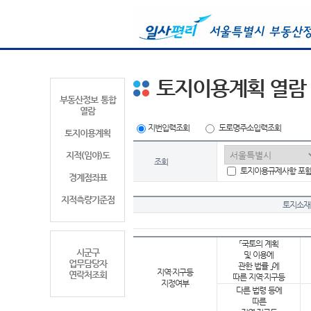
토지이용계획 열람
부동산정보 통합
열람
지번입력조회
도로명주소입력조회
토지이용계획
지적(임야)도
조회
토지이용규제사항 포
경계점좌표
지적측량기준점
토지소재
「국토의 계획
시군구
및 이용에
업무담당자
관한 법률 」에
지역·지구등
연락처조회
따른 지역·지구등
지정여부
다른 법령 등에
따른