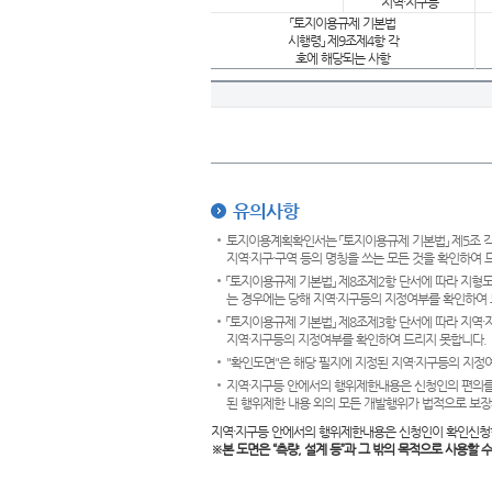
지역·지구등
「토지이용규제 기본법
시행령」 제9조제4항 각
호에 해당되는 사항
유의사항
토지이용계획확인서는 「토지이용규제 기본법」 제5조 각
지역·지구·구역 등의 명칭을 쓰는 모든 것을 확인하여 
「토지이용규제 기본법」 제8조제2항 단서에 따라 지형
는 경우에는 당해 지역·지구등의 지정여부를 확인하여 
「토지이용규제 기본법」 제8조제3항 단서에 따라 지역
지역·지구등의 지정여부를 확인하여 드리지 못합니다.
"확인도면"은 해당 필지에 지정된 지역·지구등의 지정
지역·지구등 안에서의 행위제한내용은 신청인의 편의를
된 행위제한 내용 외의 모든 개발행위가 법적으로 보장
지역·지구등 안에서의 행위제한내용은 신청인이 확인신청
※본 도면은
“측량, 설계 등”과 그 밖의 목적으로 사용할 