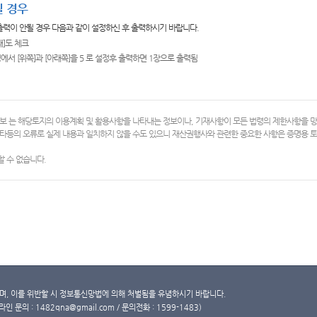
 경우
 출력이 안될 경우 다음과 같이 설정하신 후 출력하시기 바랍니다.
쇄]도 체크
에서 [위쪽]과 [아래쪽]을 5 로 설정후 출력하면 1장으로 출력됨
보 는 해당토지의 이용계획 및 활용사항을 나타내는 정보이나, 기재사항이 모든 법령의 제한사항을 
타등의 오류로 실제 내용과 일치하지 않을 수도 있으니 재산권행사와 관련한 중요한 사항은 증명용
 수 없습니다.
, 이를 위반할 시 정보통신망법에 의해 처벌됨을 유념하시기 바랍니다.
문의 : 1482qna@gmail.com / 문의전화 : 1599-1483)