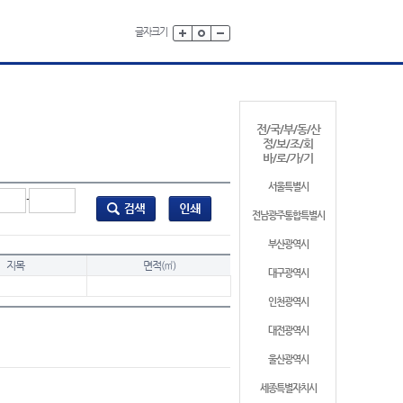
글자크기
전/국/부/동/산
정/보/조/회
바/로/가/기
서울특별시
-
전남광주통합특별시
부산광역시
지목
면적(㎡)
대구광역시
인천광역시
대전광역시
울산광역시
세종특별자치시