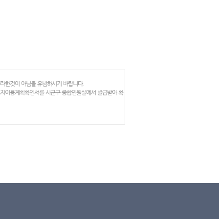
망라한것이 아님을 유념하시기 바랍니다.
 토지이용계획확인서를 시군구 종합민원실에서 발급받아 확