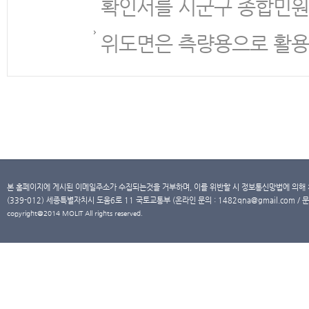
확인서를 시군구 종합민원
위도면은 측량용으로 활용
본 홈페이지에 게시된 이메일주소가 수집되는것을 거부하며, 이를 위반할 시 정보통신망법에 의해
(339-012) 세종특별자치시 도움6로 11 국토교통부 (온라인 문의 : 1482qna@gmail.com / 문
copyright@2014 MOLIT All rights reserved.