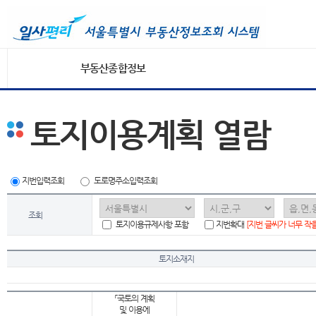
부동산종합정보
토지이용계획 열람
지번입력조회
도로명주소입력조회
조회
토지이용규제사항 포함
지번확대
[지번 글씨가 너무 작
토지소재지
「국토의 계획
및 이용에