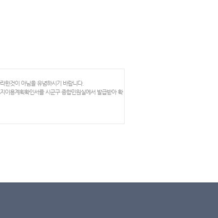
망라한것이 아님을 유념하시기 바랍니다.
 토지이용계획확인서를 시군구 종합민원실에서 발급받아 확