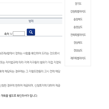
경기도
강원특별자치도
충청북도
범례
충청남도
축척 1/
전북특별자치도
경상북도
경상남도
제9조제4항에서 정하는 사항을 확인하여 드리는 것으로서
제주특별자치도
 또는 자치법규에 따라 지역·지구등의 범위가 직접 지정되
 호에 해당되는 경우에는 그 지형도면등의 고시 전에 해당
신청한 경우에 한하여 제공되며, 신청토지에 대하여 제공
 계획을 별도로 확인하셔야 합니다.