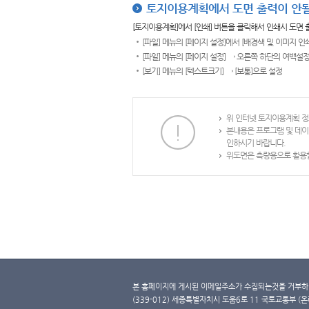
토지이용계획에서 도면 출력이 안될
[토지이용계획]에서 [인쇄] 버튼을 클릭해서 인쇄시 도면
[파일] 메뉴의 [페이지 설정]에서 [배경색 및 이미지 인
[파일] 메뉴의 [페이지 설정] → 오른쪽 하단의 여백설정
[보기] 메뉴의 [텍스트크기] → [보통]으로 설정
위 인터넷 토지이용계획 정
본내용은 프로그램 및 데이
인하시기 바랍니다.
위도면은 측량용으로 활용할
본 홈페이지에 게시된 이메일주소가 수집되는것을 거부하며
(339-012) 세종특별자치시 도움6로 11 국토교통부 (온라인 