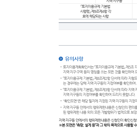
지역·지구등
「토지이용규제 기본법
시행령」 제9조제4항 각
호에 해당되는 사항
유의사항
토지이용계획확인서는 「토지이용규제 기본법」 제5조 각
지역·지구·구역 등의 명칭을 쓰는 모든 것을 확인하여 
「토지이용규제 기본법」 제8조제2항 단서에 따라 지형
는 경우에는 당해 지역·지구등의 지정여부를 확인하여 
「토지이용규제 기본법」 제8조제3항 단서에 따라 지역
지역·지구등의 지정여부를 확인하여 드리지 못합니다.
"확인도면"은 해당 필지에 지정된 지역·지구등의 지정
지역·지구등 안에서의 행위제한내용은 신청인의 편의를
된 행위제한 내용 외의 모든 개발행위가 법적으로 보장
지역·지구등 안에서의 행위제한내용은 신청인이 확인신청
※본 도면은
“측량, 설계 등”과 그 밖의 목적으로 사용할 