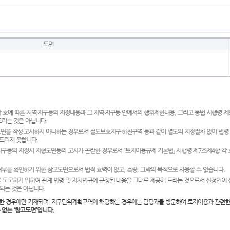
도면
 호에 따른 지역·지구등의 지정내용과 그 지역·지구등 안에서의 행위제한내용, 그리고 동법 시행령 
드리는 것은 아닙니다.
도면을 작성·고시하지 아니하는 경우로서 철도보호지구·하천구역 등과 같이 별도의 지정절차 없이 법령
드리지 못합니다.
·지구등의 지정시 지형도면등의 고시가 곤란한 경우로서 「토지이용규제 기본법」 시행령 제7조제4항 각
여부를 확인하기 위한 참고도면으로서 법적 효력이 없고, 측량, 그밖의 목적으로 사용할 수 없습니다.
 도모하기 위하여 관계 법령 및 자치법규에 규정된 내용을 그대로 제공해 드리는 것으로서 신청인이 
되는 것은 아닙니다.
한 경우에만 기재되며, 지구단위계획구역에 해당하는 경우에는 담당과를 방문하여 토지이용과 관련한
수 없는 “참고도면”입니다.