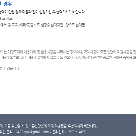
 경우
 출력이 안될 경우 다음과 같이 설정하신 후 출력하시기 바랍니다.
쇄]도 체크
에서 [위쪽]과 [아래쪽]을 5 로 설정후 출력하면 1장으로 출력됨
보 는 해당토지의 이용계획 및 활용사항을 나타내는 정보이나, 기재사항이 모든 법령의 제한사항을 
타등의 오류로 실제 내용과 일치하지 않을 수도 있으니 재산권행사와 관련한 중요한 사항은 증명용
 수 없습니다.
, 이를 위반할 시 정보통신망법에 의해 처벌됨을 유념하시기 바랍니다.
문의 : 1482qna@gmail.com / 문의전화 : 1599-1483)