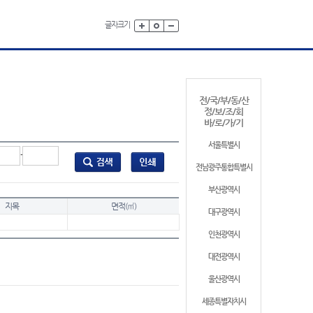
글자크기
전/국/부/동/산
정/보/조/회
바/로/가/기
서울특별시
-
전남광주통합특별시
부산광역시
지목
면적(㎡)
대구광역시
인천광역시
대전광역시
울산광역시
세종특별자치시