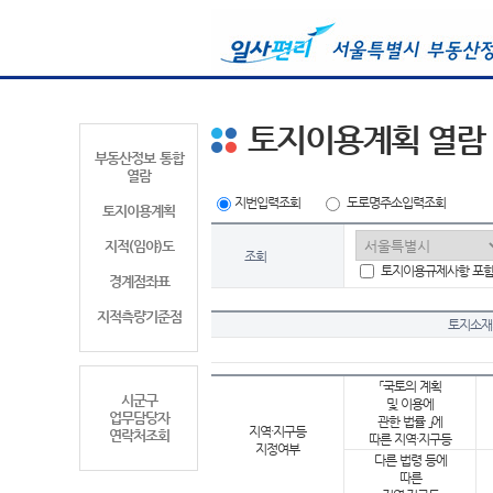
토지이용계획 열람
부동산정보 통합
열람
지번입력조회
도로명주소입력조회
토지이용계획
지적(임야)도
조회
토지이용규제사항 포
경계점좌표
지적측량기준점
토지소재
「국토의 계획
시군구
및 이용에
업무담당자
관한 법률 」에
지역·지구등
연락처조회
따른 지역·지구등
지정여부
다른 법령 등에
따른