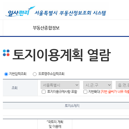
부동산종합정보
토지이용계획 열람
지번입력조회
도로명주소입력조회
조회
토지이용규제사항 포함
지번확대
[지번 글씨가 너무 작
토지소재지
「국토의 계획
및 이용에