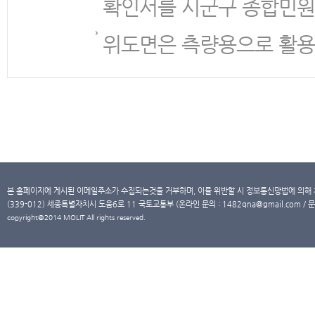
확인서를 시군구 종합민원
위도면은 측량용으로 활용
본 홈페이지에 게시된 이메일주소가 수집되는것을 거부하며, 이를 위반할 시 정보통신망법에 의해
(339-012) 세종특별자치시 도움6로 11 국토교통부 (온라인 문의 : 1482qna@gmail.com / 문
copyright@2014 MOLIT All rights reserved.