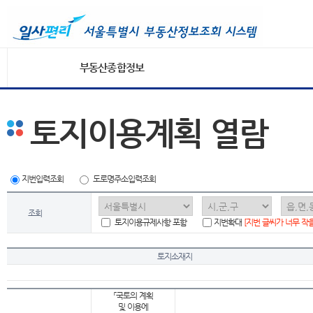
부동산종합정보
토지이용계획 열람
지번입력조회
도로명주소입력조회
조회
토지이용규제사항 포함
지번확대
[지번 글씨가 너무 작
토지소재지
「국토의 계획
및 이용에