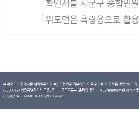
확인서를 시군구 종합민원
위도면은 측량용으로 활용
본 홈페이지에 게시된 이메일주소가 수집되는것을 거부하며, 이를 위반할 시 정보통신망법에 의해
(339-012) 세종특별자치시 도움6로 11 국토교통부 (온라인 문의 : 1482qna@gmail.com / 문
copyright@2014 MOLIT All rights reserved.