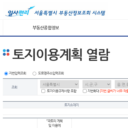
부동산종합정보
토지이용계획 열람
지번입력조회
도로명주소입력조회
조회
토지이용규제사항 포함
지번확대
[지번 글씨가 너무 작
토지소재지
「국토의 계획
및 이용에