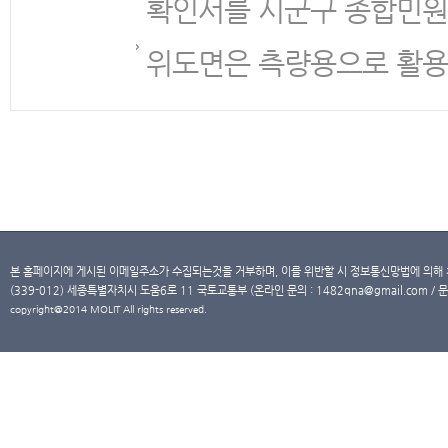
확인서를 시군구 종합민원
위도면은 측량용으로 활용
본 홈페이지에 게시된 이메일주소가 수집되는것을 거부하며, 이를 위반할 시 정보통신망법에 의해
(339-012) 세종특별자치시 도움6로 11 국토교통부 (온라인 문의 : 1482qna@gmail.com / 문
copyright@2014 MOLIT All rights reserved.