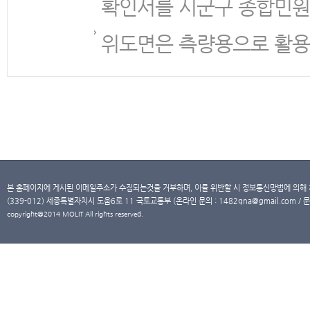
확인서를 시군구 종합민원
위도면은 측량용으로 활용
본 홈페이지에 게시된 이메일주소가 수집되는것을 거부하며, 이를 위반할 시 정보통신망법에 의해
(339-012) 세종특별자치시 도움6로 11 국토교통부 (온라인 문의 : 1482qna@gmail.com / 문
copyright@2014 MOLIT All rights reserved.