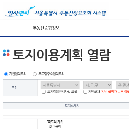
부동산종합정보
토지이용계획 열람
지번입력조회
도로명주소입력조회
조회
토지이용규제사항 포함
지번확대
[지번 글씨가 너무 작
토지소재지
「국토의 계획
및 이용에