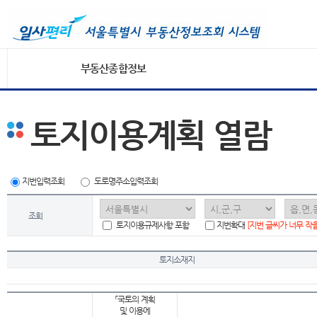
부동산종합정보
토지이용계획 열람
지번입력조회
도로명주소입력조회
조회
토지이용규제사항 포함
지번확대
[지번 글씨가 너무 작
토지소재지
「국토의 계획
및 이용에