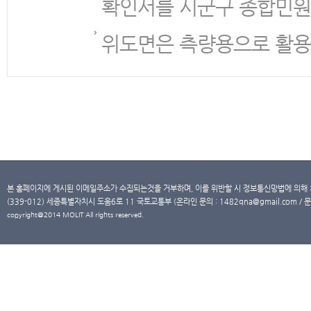
확인서를 시군구 종합민원
위도면은 측량용으로 활용
본 홈페이지에 게시된 이메일주소가 수집되는것을 거부하며, 이를 위반할 시 정보통신망법에 의해
(339-012) 세종특별자치시 도움6로 11 국토교통부 (온라인 문의 : 1482qna@gmail.com / 문
copyright@2014 MOLIT All rights reserved.