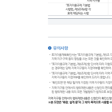
지역·지구등
「토지이용규제 기본법
시행령」 제9조제4항 각
호에 해당되는 사항
유의사항
토지이용계획확인서는 「토지이용규제 기본법」 제5조 각
지역·지구·구역 등의 명칭을 쓰는 모든 것을 확인하여 
「토지이용규제 기본법」 제8조제2항 단서에 따라 지형
는 경우에는 당해 지역·지구등의 지정여부를 확인하여 
「토지이용규제 기본법」 제8조제3항 단서에 따라 지역
지역·지구등의 지정여부를 확인하여 드리지 못합니다.
"확인도면"은 해당 필지에 지정된 지역·지구등의 지정
지역·지구등 안에서의 행위제한내용은 신청인의 편의를
된 행위제한 내용 외의 모든 개발행위가 법적으로 보장
지역·지구등 안에서의 행위제한내용은 신청인이 확인신청
※본 도면은
“측량, 설계 등”과 그 밖의 목적으로 사용할 