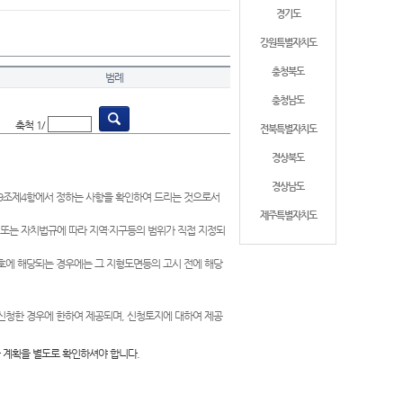
경기도
강원특별자치도
충청북도
범례
충청남도
축척 1/
전북특별자치도
경상북도
경상남도
제9조제4항에서 정하는 사항을 확인하여 드리는 것으로서
제주특별자치도
 또는 자치법규에 따라 지역·지구등의 범위가 직접 지정되
 호에 해당되는 경우에는 그 지형도면등의 고시 전에 해당
신청한 경우에 한하여 제공되며, 신청토지에 대하여 제공
 계획을 별도로 확인하셔야 합니다.