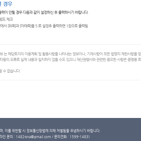
 경우
 출력이 안될 경우 다음과 같이 설정하신 후 출력하시기 바랍니다.
쇄]도 체크
에서 [위쪽]과 [아래쪽]을 5 로 설정후 출력하면 1장으로 출력됨
보 는 해당토지의 이용계획 및 활용사항을 나타내는 정보이나, 기재사항이 모든 법령의 제한사항을 
타등의 오류로 실제 내용과 일치하지 않을 수도 있으니 재산권행사와 관련한 중요한 사항은 증명용
 수 없습니다.
, 이를 위반할 시 정보통신망법에 의해 처벌됨을 유념하시기 바랍니다.
문의 : 1482qna@gmail.com / 문의전화 : 1599-1483)