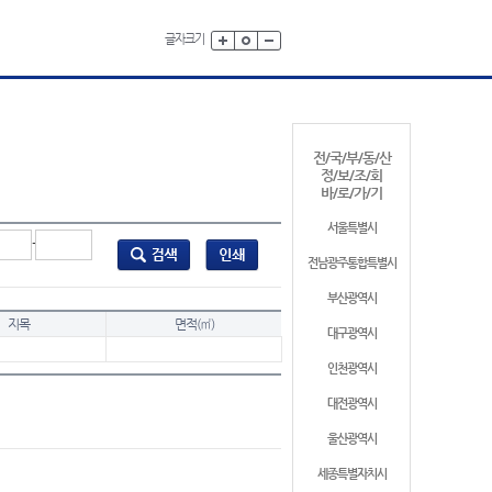
글자크기
전/국/부/동/산
정/보/조/회
바/로/가/기
서울특별시
-
전남광주통합특별시
부산광역시
지목
면적(㎡)
대구광역시
인천광역시
대전광역시
울산광역시
세종특별자치시