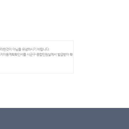
망라한것이 아님을 유념하시기 바랍니다.
 토지이용계획확인서를 시군구 종합민원실에서 발급받아 확