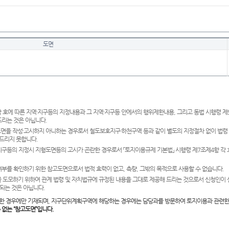
도면
 호에 따른 지역·지구등의 지정내용과 그 지역·지구등 안에서의 행위제한내용, 그리고 동법 시행령 
드리는 것은 아닙니다.
도면을 작성·고시하지 아니하는 경우로서 철도보호지구·하천구역 등과 같이 별도의 지정절차 없이 법령
드리지 못합니다.
·지구등의 지정시 지형도면등의 고시가 곤란한 경우로서 「토지이용규제 기본법」 시행령 제7조제4항 각
여부를 확인하기 위한 참고도면으로서 법적 효력이 없고, 측량, 그밖의 목적으로 사용할 수 없습니다.
 도모하기 위하여 관계 법령 및 자치법규에 규정된 내용을 그대로 제공해 드리는 것으로서 신청인이 
되는 것은 아닙니다.
한 경우에만 기재되며, 지구단위계획구역에 해당하는 경우에는 담당과를 방문하여 토지이용과 관련한
수 없는 “참고도면”입니다.