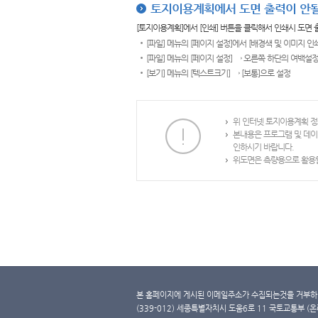
토지이용계획에서 도면 출력이 안될
[토지이용계획]에서 [인쇄] 버튼을 클릭해서 인쇄시 도면
[파일] 메뉴의 [페이지 설정]에서 [배경색 및 이미지 인
[파일] 메뉴의 [페이지 설정] → 오른쪽 하단의 여백설정
[보기] 메뉴의 [텍스트크기] → [보통]으로 설정
위 인터넷 토지이용계획 정
본내용은 프로그램 및 데이
인하시기 바랍니다.
위도면은 측량용으로 활용할
본 홈페이지에 게시된 이메일주소가 수집되는것을 거부하며
(339-012) 세종특별자치시 도움6로 11 국토교통부 (온라인 