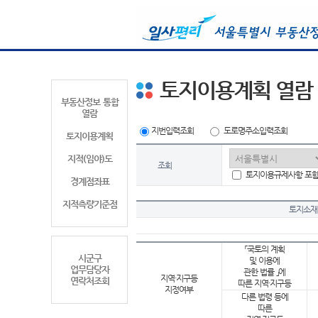
토지이용계획 열람
부동산정보 통합
열람
지번입력조회
도로명주소입력조회
토지이용계획
지적(임야)도
조회
토지이용규제사항 포
경계점좌표
지적측량기준점
토지소재
「국토의 계획
시군구
및 이용에
업무담당자
관한 법률 」에
지역·지구등
연락처조회
따른 지역·지구등
지정여부
다른 법령 등에
따른