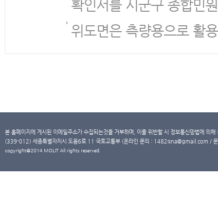
확인서를 시군구 종합민원
위도면은 측량용으로 활용
본 홈페이지에 게시된 이메일주소가 수집되는것을 거부하며, 이를 위반할 시 정보통신망법에 의해
(339-012) 세종특별자치시 도움6로 11 국토교통부 (온라인 문의 : 1482qna@gmail.com / 문
copyright@2014 MOLIT All rights reserved.