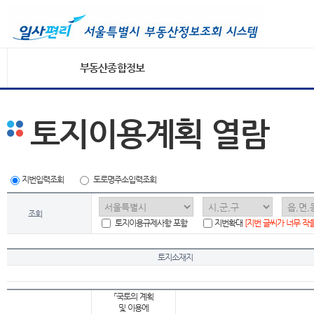
부동산종합정보
토지이용계획 열람
지번입력조회
도로명주소입력조회
조회
토지이용규제사항 포함
지번확대
[지번 글씨가 너무 작
토지소재지
「국토의 계획
및 이용에