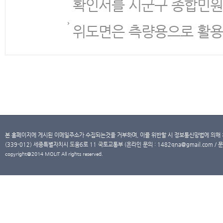
확인서를 시군구 종합민원
위도면은 측량용으로 활용
본 홈페이지에 게시된 이메일주소가 수집되는것을 거부하며, 이를 위반할 시 정보통신망법에 의해
(339-012) 세종특별자치시 도움6로 11 국토교통부 (온라인 문의 : 1482qna@gmail.com / 문
copyright@2014 MOLIT All rights reserved.