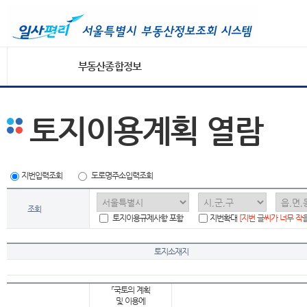
부동산종합정보
토지이용계획 열람
지번입력조회
도로명주소입력조회
조회
토지이용규제사항 포함
지번확대
[지번 글씨가 너무 작
토지소재지
「국토의 계획
및 이용에