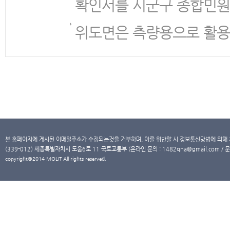
확인서를 시군구 종합민원
위도면은 측량용으로 활용
본 홈페이지에 게시된 이메일주소가 수집되는것을 거부하며, 이를 위반할 시 정보통신망법에 의해
(339-012) 세종특별자치시 도움6로 11 국토교통부 (온라인 문의 : 1482qna@gmail.com / 문
copyright@2014 MOLIT All rights reserved.