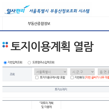
부동산종합정보
토지이용계획 열람
지번입력조회
도로명주소입력조회
조회
토지이용규제사항 포함
지번확대
[지번 글씨가 너무 작
토지소재지
「국토의 계획
및 이용에