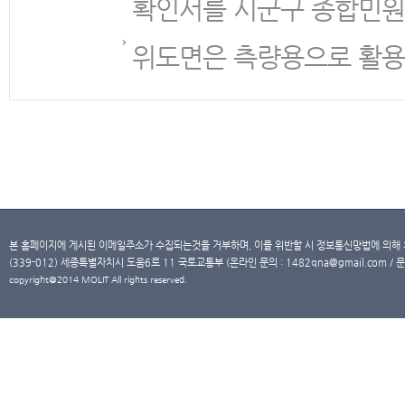
확인서를 시군구 종합민원
위도면은 측량용으로 활용
본 홈페이지에 게시된 이메일주소가 수집되는것을 거부하며, 이를 위반할 시 정보통신망법에 의해
(339-012) 세종특별자치시 도움6로 11 국토교통부 (온라인 문의 : 1482qna@gmail.com / 문
copyright@2014 MOLIT All rights reserved.