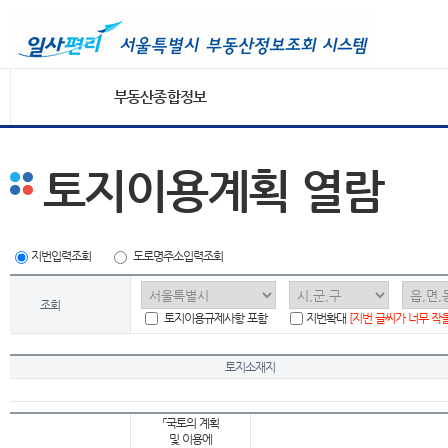
부동산종합정보
토지이용계획 열람
지번입력조회
도로명주소입력조회
조회
토지이용규제사항 포함
지번확대
[지번 글씨가 너무 작
토지소재지
「국토의 계획
및 이용에