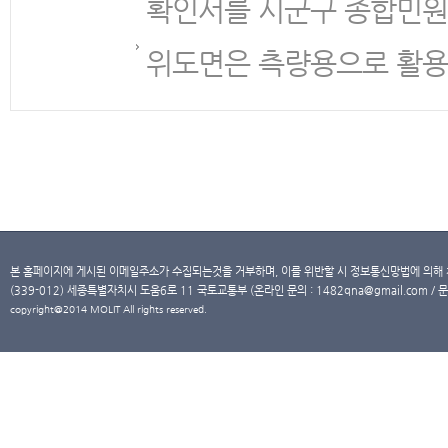
확인서를 시군구 종합민원
위도면은 측량용으로 활용
본 홈페이지에 게시된 이메일주소가 수집되는것을 거부하며, 이를 위반할 시 정보통신망법에 의해
(339-012) 세종특별자치시 도움6로 11 국토교통부 (온라인 문의 : 1482qna@gmail.com / 문
copyright@2014 MOLIT All rights reserved.