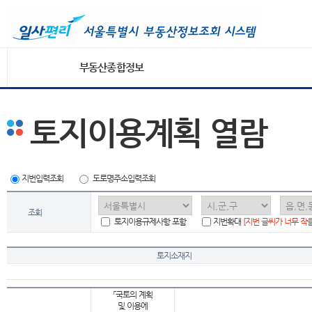
부동산종합정보
토지이용계획 열람
지번입력조회
도로명주소입력조회
조회
토지이용규제사항 포함
지번확대
[지번 글씨가 너무 작
토지소재지
「국토의 계획
및 이용에