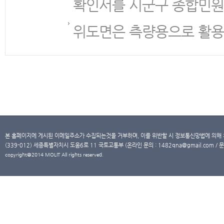
확인서를 시군구 종합민원
위도면은 측량용으로 활용
본 홈페이지에 게시된 이메일주소가 수집되는것을 거부하며, 이를 위반할 시 정보통신망법에 의해
(339-012) 세종특별자치시 도움6로 11 국토교통부 (온라인 문의 : 1482qna@gmail.com / 문
copyright@2014 MOLIT All rights reserved.