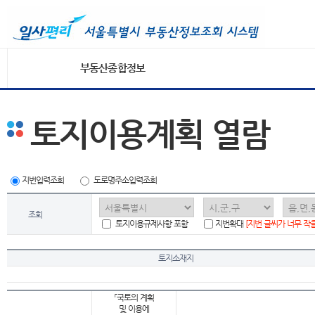
부동산종합정보
토지이용계획 열람
지번입력조회
도로명주소입력조회
조회
토지이용규제사항 포함
지번확대
[지번 글씨가 너무 작
토지소재지
「국토의 계획
및 이용에