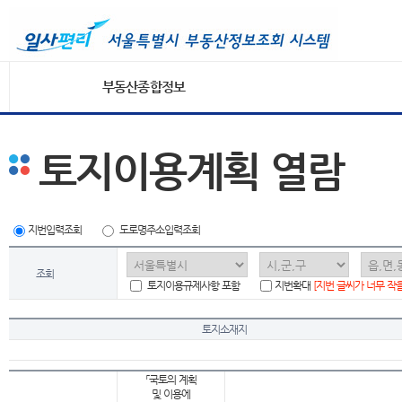
부동산종합정보
토지이용계획 열람
지번입력조회
도로명주소입력조회
조회
토지이용규제사항 포함
지번확대
[지번 글씨가 너무 작
토지소재지
「국토의 계획
및 이용에