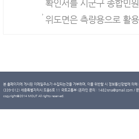
확인서를 시군구 종합민원
위도면은 측량용으로 활용
본 홈페이지에 게시된 이메일주소가 수집되는것을 거부하며, 이를 위반할 시 정보통신망법에 의해
(339-012) 세종특별자치시 도움6로 11 국토교통부 (온라인 문의 : 1482qna@gmail.com / 문
copyright@2014 MOLIT All rights reserved.