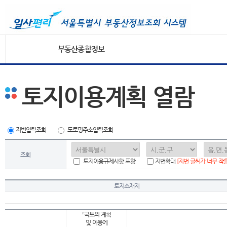
부동산종합정보
토지이용계획 열람
지번입력조회
도로명주소입력조회
조회
토지이용규제사항 포함
지번확대
[지번 글씨가 너무 작
토지소재지
「국토의 계획
및 이용에