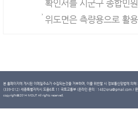
확인서를 시군구 종합민원
위도면은 측량용으로 활용
본 홈페이지에 게시된 이메일주소가 수집되는것을 거부하며, 이를 위반할 시 정보통신망법에 의해
(339-012) 세종특별자치시 도움6로 11 국토교통부 (온라인 문의 : 1482qna@gmail.com / 문
copyright@2014 MOLIT All rights reserved.