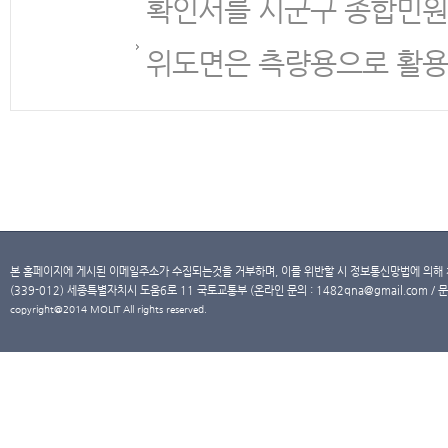
확인서를 시군구 종합민원
위도면은 측량용으로 활용
본 홈페이지에 게시된 이메일주소가 수집되는것을 거부하며, 이를 위반할 시 정보통신망법에 의해
(339-012) 세종특별자치시 도움6로 11 국토교통부 (온라인 문의 : 1482qna@gmail.com / 문
copyright@2014 MOLIT All rights reserved.