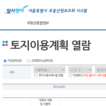
부동산종합정보
토지이용계획 열람
지번입력조회
도로명주소입력조회
조회
토지이용규제사항 포함
지번확대
[지번 글씨가 너무 작
토지소재지
「국토의 계획
및 이용에