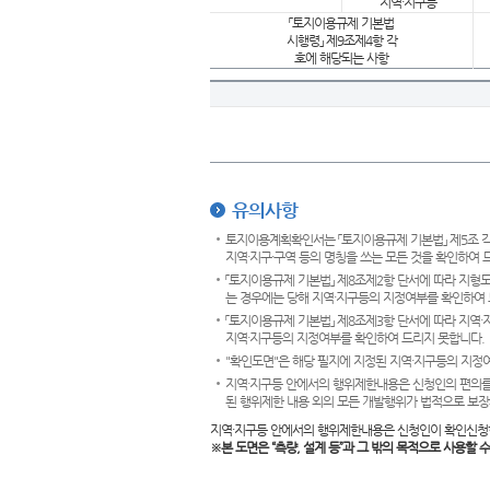
지역·지구등
「토지이용규제 기본법
시행령」 제9조제4항 각
호에 해당되는 사항
유의사항
토지이용계획확인서는 「토지이용규제 기본법」 제5조 각
지역·지구·구역 등의 명칭을 쓰는 모든 것을 확인하여 
「토지이용규제 기본법」 제8조제2항 단서에 따라 지형
는 경우에는 당해 지역·지구등의 지정여부를 확인하여 
「토지이용규제 기본법」 제8조제3항 단서에 따라 지역
지역·지구등의 지정여부를 확인하여 드리지 못합니다.
"확인도면"은 해당 필지에 지정된 지역·지구등의 지정
지역·지구등 안에서의 행위제한내용은 신청인의 편의를
된 행위제한 내용 외의 모든 개발행위가 법적으로 보장
지역·지구등 안에서의 행위제한내용은 신청인이 확인신청
※본 도면은
“측량, 설계 등”과 그 밖의 목적으로 사용할 