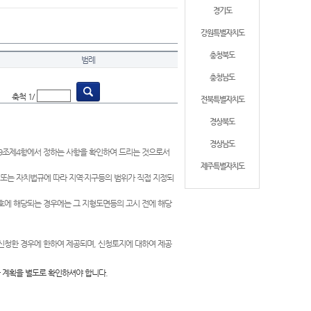
경기도
강원특별자치도
충청북도
범례
충청남도
축척 1/
전북특별자치도
경상북도
경상남도
제9조제4항에서 정하는 사항을 확인하여 드리는 것으로서
제주특별자치도
 또는 자치법규에 따라 지역·지구등의 범위가 직접 지정되
 호에 해당되는 경우에는 그 지형도면등의 고시 전에 해당
신청한 경우에 한하여 제공되며, 신청토지에 대하여 제공
 계획을 별도로 확인하셔야 합니다.