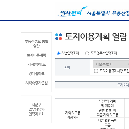
토지이용계획 열람
부동산정보 통합
열람
지번입력조회
도로명주소입력조회
토지이용계획
지적(임야)도
조회
토지이용규제사항 포
경계점좌표
지적측량기준점
토지소재
「국토의 계획
시군구
및 이용에
업무담당자
관한 법률 」에
지역·지구등
연락처조회
따른 지역·지구등
지정여부
다른 법령 등에
따른