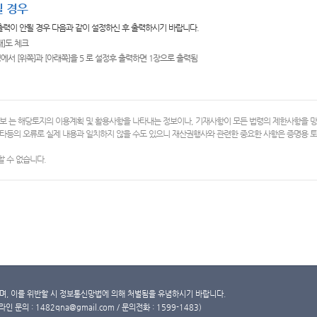
 경우
 출력이 안될 경우 다음과 같이 설정하신 후 출력하시기 바랍니다.
쇄]도 체크
에서 [위쪽]과 [아래쪽]을 5 로 설정후 출력하면 1장으로 출력됨
보 는 해당토지의 이용계획 및 활용사항을 나타내는 정보이나, 기재사항이 모든 법령의 제한사항을 
타등의 오류로 실제 내용과 일치하지 않을 수도 있으니 재산권행사와 관련한 중요한 사항은 증명용
 수 없습니다.
, 이를 위반할 시 정보통신망법에 의해 처벌됨을 유념하시기 바랍니다.
문의 : 1482qna@gmail.com / 문의전화 : 1599-1483)