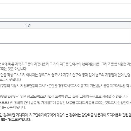
도면
 호에 따른 지역·지구등의 지정내용과 그 지역·지구등 안에서의 행위제한내용, 그리고 동법 시행령 
드리는 것은 아닙니다.
도면을 작성·고시하지 아니하는 경우로서 철도보호지구·하천구역 등과 같이 별도의 지정절차 없이 법령
드리지 못합니다.
·지구등의 지정시 지형도면등의 고시가 곤란한 경우로서 「토지이용규제 기본법」 시행령 제7조제4항 각
여부를 확인하기 위한 참고도면으로서 법적 효력이 없고, 측량, 그밖의 목적으로 사용할 수 없습니다.
 도모하기 위하여 관계 법령 및 자치법규에 규정된 내용을 그대로 제공해 드리는 것으로서 신청인이 
되는 것은 아닙니다.
한 경우에만 기재되며, 지구단위계획구역에 해당하는 경우에는 담당과를 방문하여 토지이용과 관련한
수 없는 “참고도면”입니다.