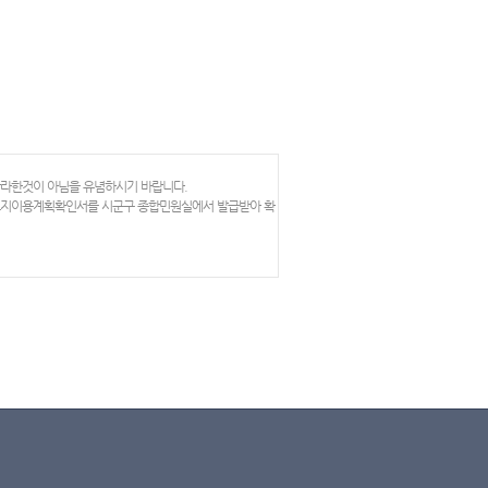
망라한것이 아님을 유념하시기 바랍니다.
 토지이용계획확인서를 시군구 종합민원실에서 발급받아 확