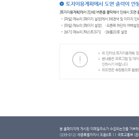
토지이용계획에서 도면 출력이 안될
[토지이용계획]에서 [인쇄] 버튼을 클릭해서 인쇄시 도면
[파일] 메뉴의 [페이지 설정]에서 [배경색 및 이미지 인
[파일] 메뉴의 [페이지 설정] → 오른쪽 하단의 여백설정
[보기] 메뉴의 [텍스트크기] → [보통]으로 설정
위 인터넷 토지이용계획 정
본내용은 프로그램 및 데이
인하시기 바랍니다.
위도면은 측량용으로 활용할
본 홈페이지에 게시된 이메일주소가 수집되는것을 거부하며
(339-012) 세종특별자치시 도움6로 11 국토교통부 (온라인 