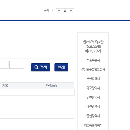
글자크기
전/국/부/동/산
정/보/조/회
바/로/가/기
서울특별시
-
전남광주통합특별시
부산광역시
지목
면적(㎡)
대구광역시
인천광역시
대전광역시
울산광역시
세종특별자치시