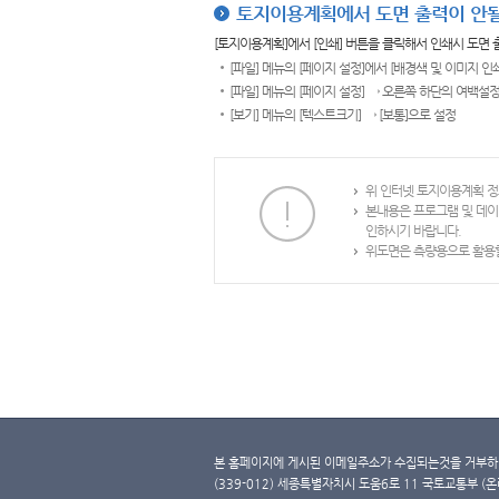
토지이용계획에서 도면 출력이 안될
[토지이용계획]에서 [인쇄] 버튼을 클릭해서 인쇄시 도면
[파일] 메뉴의 [페이지 설정]에서 [배경색 및 이미지 인
[파일] 메뉴의 [페이지 설정] → 오른쪽 하단의 여백설정
[보기] 메뉴의 [텍스트크기] → [보통]으로 설정
위 인터넷 토지이용계획 정
본내용은 프로그램 및 데이
인하시기 바랍니다.
위도면은 측량용으로 활용할
본 홈페이지에 게시된 이메일주소가 수집되는것을 거부하며
(339-012) 세종특별자치시 도움6로 11 국토교통부 (온라인 