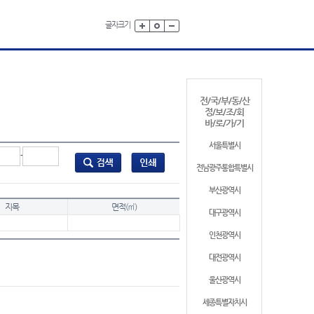
글자크기
전/국/부/동/산
정/보/조/회
바/로/가/기
서울특별시
-
전남광주통합특별시
부산광역시
지목
면적(㎡)
대구광역시
인천광역시
대전광역시
울산광역시
세종특별자치시