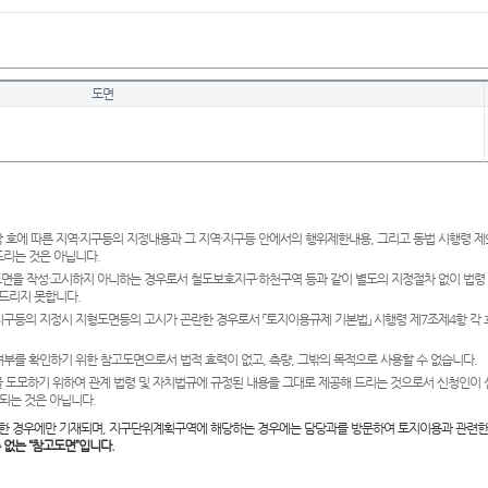
도면
 호에 따른 지역·지구등의 지정내용과 그 지역·지구등 안에서의 행위제한내용, 그리고 동법 시행령 
드리는 것은 아닙니다.
도면을 작성·고시하지 아니하는 경우로서 철도보호지구·하천구역 등과 같이 별도의 지정절차 없이 법령
드리지 못합니다.
·지구등의 지정시 지형도면등의 고시가 곤란한 경우로서 「토지이용규제 기본법」 시행령 제7조제4항 각
여부를 확인하기 위한 참고도면으로서 법적 효력이 없고, 측량, 그밖의 목적으로 사용할 수 없습니다.
 도모하기 위하여 관계 법령 및 자치법규에 규정된 내용을 그대로 제공해 드리는 것으로서 신청인이 
되는 것은 아닙니다.
한 경우에만 기재되며, 지구단위계획구역에 해당하는 경우에는 담당과를 방문하여 토지이용과 관련한
수 없는 “참고도면”입니다.