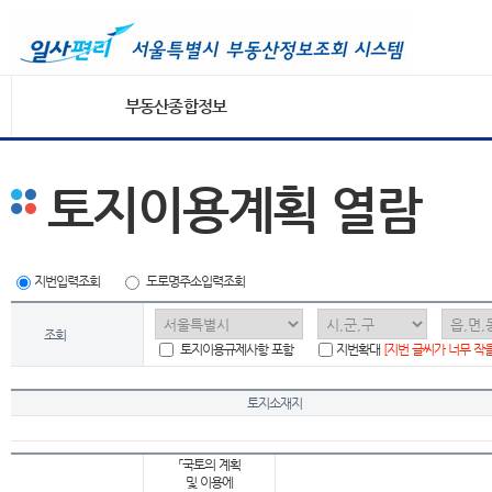
부동산종합정보
토지이용계획 열람
지번입력조회
도로명주소입력조회
조회
토지이용규제사항 포함
지번확대
[지번 글씨가 너무 작
토지소재지
「국토의 계획
및 이용에