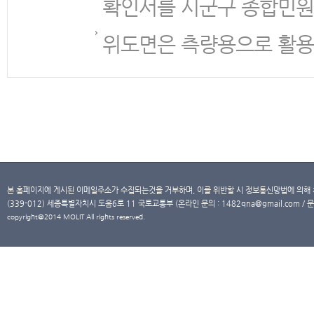
확인서를 시군구 종합민원
위도면은 측량용으로 활용
본 홈페이지에 게시된 이메일주소가 수집되는것을 거부하며, 이를 위반할 시 정보통신망법에 의해
(339-012) 세종특별자치시 도움6로 11 국토교통부 (온라인 문의 : 1482qna@gmail.com / 문
copyright@2014 MOLIT All rights reserved.