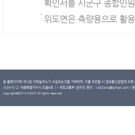
확인서를 시군구 종합민원
위도면은 측량용으로 활용
본 홈페이지에 게시된 이메일주소가 수집되는것을 거부하며, 이를 위반할 시 정보통신망법에 의해
(339-012) 세종특별자치시 도움6로 11 국토교통부 (온라인 문의 : 1482qna@gmail.com / 문
copyright@2014 MOLIT All rights reserved.