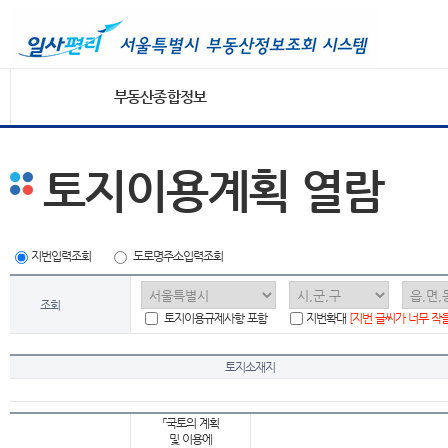
부동산종합정보
토지이용계획 열람
지번입력조회
도로명주소입력조회
조회
토지이용규제사항 포함
지번확대
[지번 글씨가 너무 작
토지소재지
「국토의 계획
및 이용에