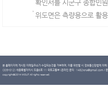
확인서를 시군구 종합민원
위도면은 측량용으로 활용
본 홈페이지에 게시된 이메일주소가 수집되는것을 거부하며, 이를 위반할 시 정보통신망법에 의해
(339-012) 세종특별자치시 도움6로 11 국토교통부 (온라인 문의 : 1482qna@gmail.com / 문
copyright@2014 MOLIT All rights reserved.