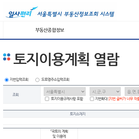
부동산종합정보
토지이용계획 열람
지번입력조회
도로명주소입력조회
조회
토지이용규제사항 포함
지번확대
[지번 글씨가 너무 작
토지소재지
「국토의 계획
및 이용에