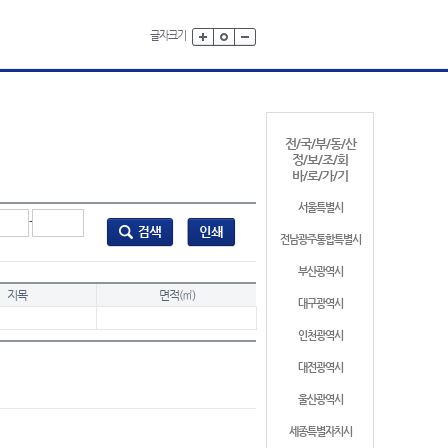
글자크기
전/국/부/동/산
정/보/조/회
바/로/가/기
서울특별시
-
전남광주통합특별시
부산광역시
지목
면적(㎡)
대구광역시
인천광역시
대전광역시
울산광역시
세종특별자치시