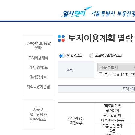
토지이용계획 열람
부동산정보 통합
열람
지번입력조회
도로명주소입력조회
토지이용계획
지적(임야)도
조회
토지이용규제사항 포
경계점좌표
지적측량기준점
토지소재
「국토의 계획
시군구
및 이용에
업무담당자
관한 법률 」에
지역·지구등
연락처조회
따른 지역·지구등
지정여부
다른 법령 등에
따른