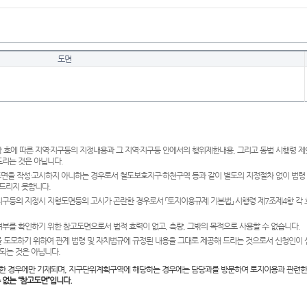
도면
 호에 따른 지역·지구등의 지정내용과 그 지역·지구등 안에서의 행위제한내용, 그리고 동법 시행령 
드리는 것은 아닙니다.
도면을 작성·고시하지 아니하는 경우로서 철도보호지구·하천구역 등과 같이 별도의 지정절차 없이 법령
드리지 못합니다.
·지구등의 지정시 지형도면등의 고시가 곤란한 경우로서 「토지이용규제 기본법」 시행령 제7조제4항 각
여부를 확인하기 위한 참고도면으로서 법적 효력이 없고, 측량, 그밖의 목적으로 사용할 수 없습니다.
 도모하기 위하여 관계 법령 및 자치법규에 규정된 내용을 그대로 제공해 드리는 것으로서 신청인이 
되는 것은 아닙니다.
한 경우에만 기재되며, 지구단위계획구역에 해당하는 경우에는 담당과를 방문하여 토지이용과 관련한
수 없는 “참고도면”입니다.