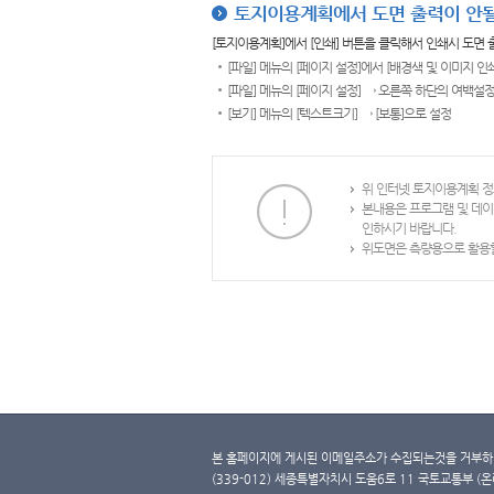
토지이용계획에서 도면 출력이 안될
[토지이용계획]에서 [인쇄] 버튼을 클릭해서 인쇄시 도면
[파일] 메뉴의 [페이지 설정]에서 [배경색 및 이미지 인
[파일] 메뉴의 [페이지 설정] → 오른쪽 하단의 여백설정
[보기] 메뉴의 [텍스트크기] → [보통]으로 설정
위 인터넷 토지이용계획 정
본내용은 프로그램 및 데이
인하시기 바랍니다.
위도면은 측량용으로 활용할
본 홈페이지에 게시된 이메일주소가 수집되는것을 거부하며
(339-012) 세종특별자치시 도움6로 11 국토교통부 (온라인 