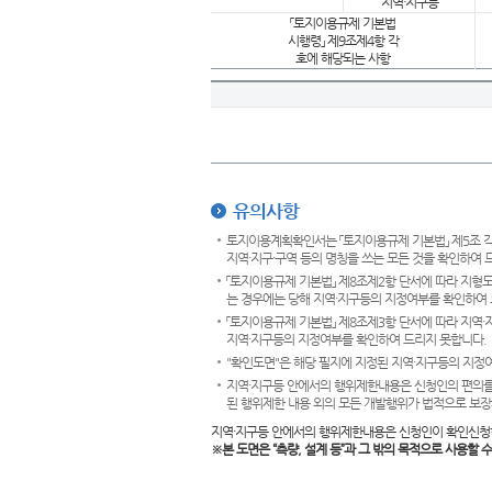
지역·지구등
「토지이용규제 기본법
시행령」 제9조제4항 각
호에 해당되는 사항
유의사항
토지이용계획확인서는 「토지이용규제 기본법」 제5조 각
지역·지구·구역 등의 명칭을 쓰는 모든 것을 확인하여 
「토지이용규제 기본법」 제8조제2항 단서에 따라 지형
는 경우에는 당해 지역·지구등의 지정여부를 확인하여 
「토지이용규제 기본법」 제8조제3항 단서에 따라 지역
지역·지구등의 지정여부를 확인하여 드리지 못합니다.
"확인도면"은 해당 필지에 지정된 지역·지구등의 지정
지역·지구등 안에서의 행위제한내용은 신청인의 편의를
된 행위제한 내용 외의 모든 개발행위가 법적으로 보장
지역·지구등 안에서의 행위제한내용은 신청인이 확인신청
※본 도면은
“측량, 설계 등”과 그 밖의 목적으로 사용할 