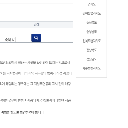
경기도
강원특별자치도
충청북도
범례
충청남도
축척 1/
전북특별자치도
경상북도
경상남도
제9조제4항에서 정하는 사항을 확인하여 드리는 것으로서
제주특별자치도
 또는 자치법규에 따라 지역·지구등의 범위가 직접 지정되
 호에 해당되는 경우에는 그 지형도면등의 고시 전에 해당
신청한 경우에 한하여 제공되며, 신청토지에 대하여 제공
 계획을 별도로 확인하셔야 합니다.