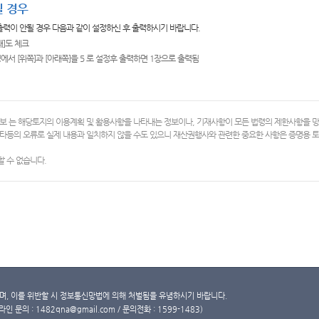
 경우
 출력이 안될 경우 다음과 같이 설정하신 후 출력하시기 바랍니다.
쇄]도 체크
에서 [위쪽]과 [아래쪽]을 5 로 설정후 출력하면 1장으로 출력됨
보 는 해당토지의 이용계획 및 활용사항을 나타내는 정보이나, 기재사항이 모든 법령의 제한사항을 
타등의 오류로 실제 내용과 일치하지 않을 수도 있으니 재산권행사와 관련한 중요한 사항은 증명용
 수 없습니다.
, 이를 위반할 시 정보통신망법에 의해 처벌됨을 유념하시기 바랍니다.
문의 : 1482qna@gmail.com / 문의전화 : 1599-1483)