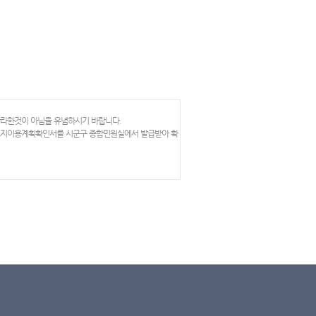
망라한것이 아님을 유념하시기 바랍니다.
 토지이용계획확인서를 시군구 종합민원실에서 발급받아 확