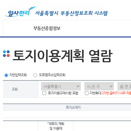
부동산종합정보
토지이용계획 열람
지번입력조회
도로명주소입력조회
조회
토지이용규제사항 포함
지번확대
[지번 글씨가 너무 작
토지소재지
「국토의 계획
및 이용에