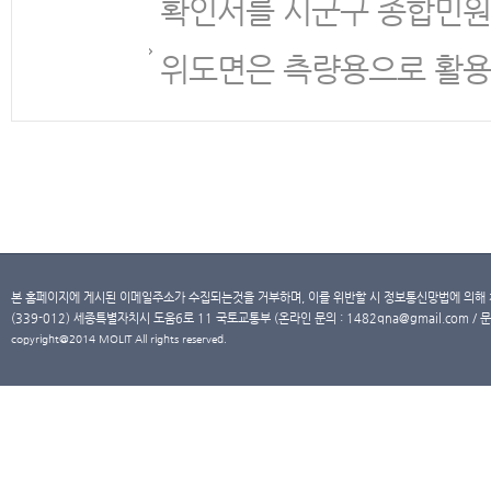
확인서를 시군구 종합민원
위도면은 측량용으로 활용
본 홈페이지에 게시된 이메일주소가 수집되는것을 거부하며, 이를 위반할 시 정보통신망법에 의해
(339-012) 세종특별자치시 도움6로 11 국토교통부 (온라인 문의 : 1482qna@gmail.com / 문
copyright@2014 MOLIT All rights reserved.