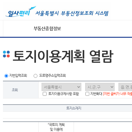
부동산종합정보
토지이용계획 열람
지번입력조회
도로명주소입력조회
조회
토지이용규제사항 포함
지번확대
[지번 글씨가 너무 작
토지소재지
「국토의 계획
및 이용에