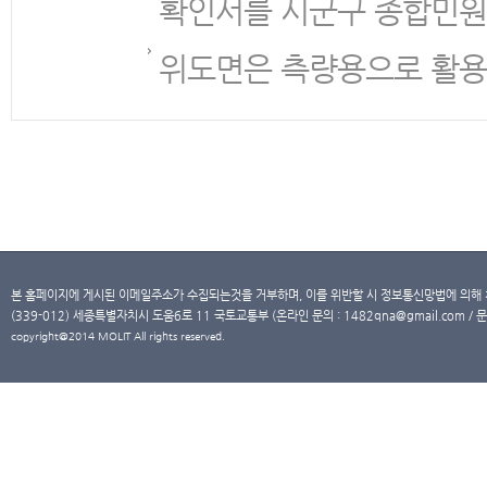
확인서를 시군구 종합민원
위도면은 측량용으로 활용
본 홈페이지에 게시된 이메일주소가 수집되는것을 거부하며, 이를 위반할 시 정보통신망법에 의해
(339-012) 세종특별자치시 도움6로 11 국토교통부 (온라인 문의 : 1482qna@gmail.com / 문
copyright@2014 MOLIT All rights reserved.