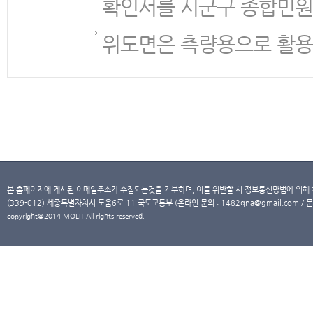
확인서를 시군구 종합민원
위도면은 측량용으로 활용
본 홈페이지에 게시된 이메일주소가 수집되는것을 거부하며, 이를 위반할 시 정보통신망법에 의해
(339-012) 세종특별자치시 도움6로 11 국토교통부 (온라인 문의 : 1482qna@gmail.com / 문
copyright@2014 MOLIT All rights reserved.