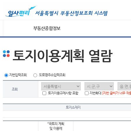
부동산종합정보
토지이용계획 열람
지번입력조회
도로명주소입력조회
조회
토지이용규제사항 포함
지번확대
[지번 글씨가 너무 작
토지소재지
「국토의 계획
및 이용에