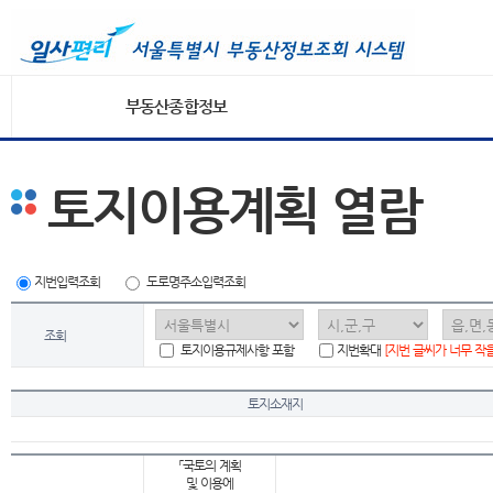
부동산종합정보
토지이용계획 열람
지번입력조회
도로명주소입력조회
조회
토지이용규제사항 포함
지번확대
[지번 글씨가 너무 작
토지소재지
「국토의 계획
및 이용에