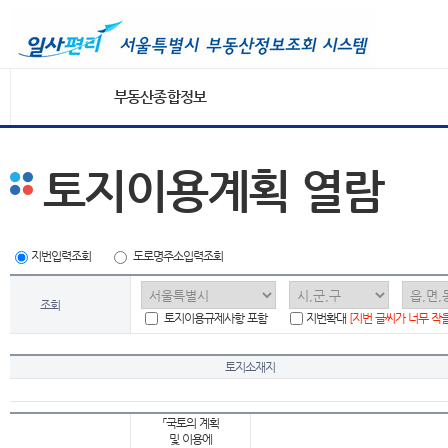
부동산종합정보
토지이용계획 열람
지번입력조회
도로명주소입력조회
조회
토지이용규제사항 포함
지번확대
[지번 글씨가 너무 작
토지소재지
「국토의 계획
및 이용에