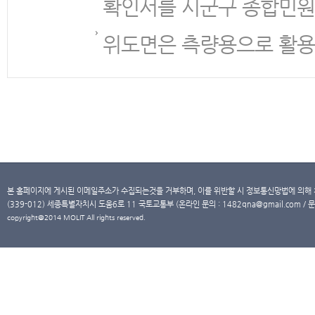
확인서를 시군구 종합민원
위도면은 측량용으로 활용
본 홈페이지에 게시된 이메일주소가 수집되는것을 거부하며, 이를 위반할 시 정보통신망법에 의해
(339-012) 세종특별자치시 도움6로 11 국토교통부 (온라인 문의 : 1482qna@gmail.com / 문
copyright@2014 MOLIT All rights reserved.