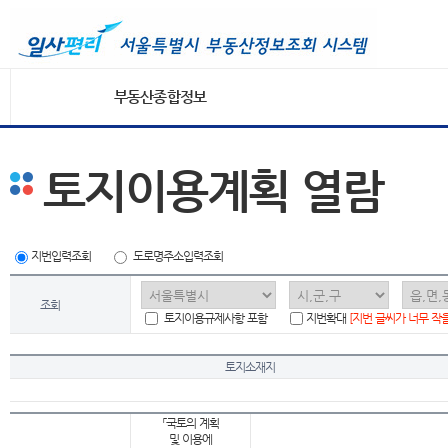
부동산종합정보
토지이용계획 열람
지번입력조회
도로명주소입력조회
조회
토지이용규제사항 포함
지번확대
[지번 글씨가 너무 작
토지소재지
「국토의 계획
및 이용에