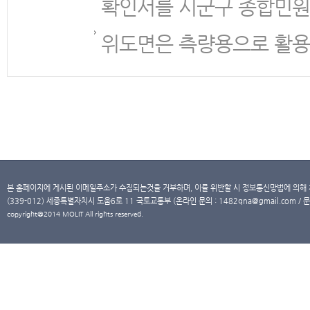
확인서를 시군구 종합민원
위도면은 측량용으로 활용
본 홈페이지에 게시된 이메일주소가 수집되는것을 거부하며, 이를 위반할 시 정보통신망법에 의해
(339-012) 세종특별자치시 도움6로 11 국토교통부 (온라인 문의 : 1482qna@gmail.com / 문
copyright@2014 MOLIT All rights reserved.