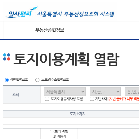
부동산종합정보
토지이용계획 열람
지번입력조회
도로명주소입력조회
조회
토지이용규제사항 포함
지번확대
[지번 글씨가 너무 작
토지소재지
「국토의 계획
및 이용에