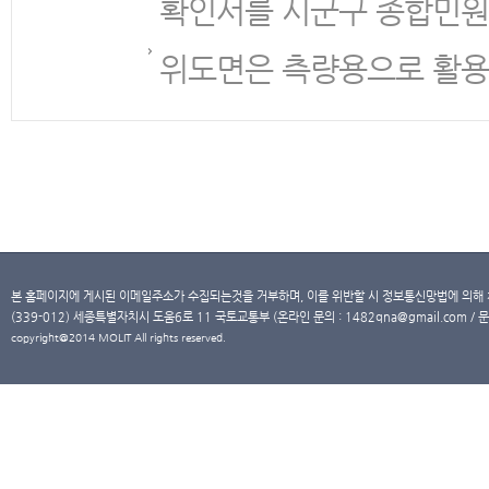
확인서를 시군구 종합민원
위도면은 측량용으로 활용
본 홈페이지에 게시된 이메일주소가 수집되는것을 거부하며, 이를 위반할 시 정보통신망법에 의해
(339-012) 세종특별자치시 도움6로 11 국토교통부 (온라인 문의 : 1482qna@gmail.com / 문
copyright@2014 MOLIT All rights reserved.