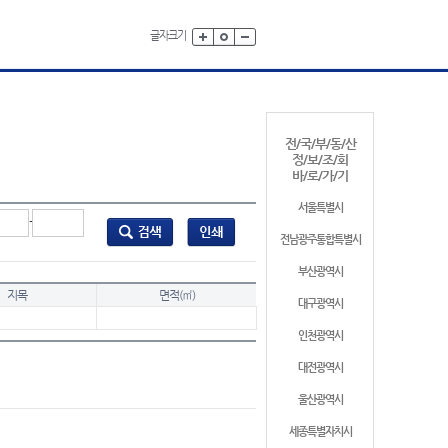
글자크기
전/국/부/동/산
정/보/조/회
바/로/가/기
서울특별시
-
전남광주통합특별시
부산광역시
지목
면적(㎡)
대구광역시
인천광역시
대전광역시
울산광역시
세종특별자치시