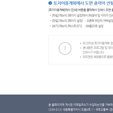
토지이용계획에서 도면 출력이 안될
[토지이용계획]에서 [인쇄] 버튼을 클릭해서 인쇄시 도면
[파일] 메뉴의 [페이지 설정]에서 [배경색 및 이미지 인
[파일] 메뉴의 [페이지 설정] → 오른쪽 하단의 여백설정
[보기] 메뉴의 [텍스트크기] → [보통]으로 설정
위 인터넷 토지이용계획 정
본내용은 프로그램 및 데이
인하시기 바랍니다.
위도면은 측량용으로 활용할
본 홈페이지에 게시된 이메일주소가 수집되는것을 거부하며
(339-012) 세종특별자치시 도움6로 11 국토교통부 (온라인 