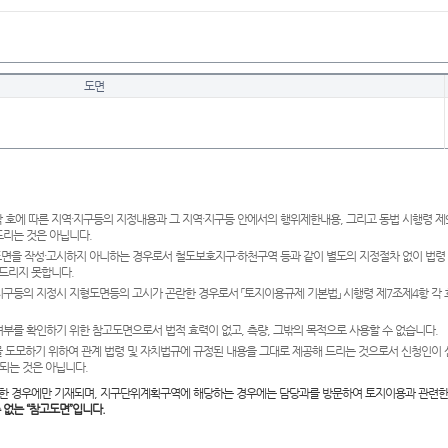
도면
 호에 따른 지역·지구등의 지정내용과 그 지역·지구등 안에서의 행위제한내용, 그리고 동법 시행령 
드리는 것은 아닙니다.
도면을 작성·고시하지 아니하는 경우로서 철도보호지구·하천구역 등과 같이 별도의 지정절차 없이 법령
드리지 못합니다.
·지구등의 지정시 지형도면등의 고시가 곤란한 경우로서 「토지이용규제 기본법」 시행령 제7조제4항 각
여부를 확인하기 위한 참고도면으로서 법적 효력이 없고, 측량, 그밖의 목적으로 사용할 수 없습니다.
 도모하기 위하여 관계 법령 및 자치법규에 규정된 내용을 그대로 제공해 드리는 것으로서 신청인이 
되는 것은 아닙니다.
한 경우에만 기재되며, 지구단위계획구역에 해당하는 경우에는 담당과를 방문하여 토지이용과 관련한
수 없는 “참고도면”입니다.