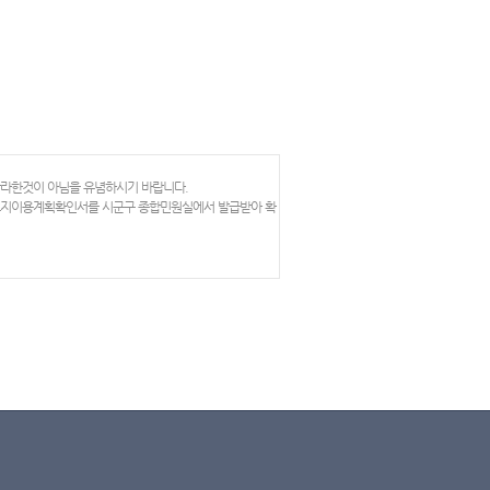
망라한것이 아님을 유념하시기 바랍니다.
 토지이용계획확인서를 시군구 종합민원실에서 발급받아 확