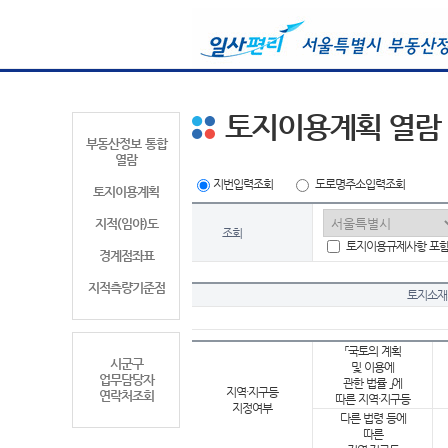
토지이용계획 열람
부동산정보 통합
열람
지번입력조회
도로명주소입력조회
토지이용계획
지적(임야)도
조회
토지이용규제사항 포
경계점좌표
지적측량기준점
토지소재
「국토의 계획
시군구
및 이용에
업무담당자
관한 법률 」에
지역·지구등
연락처조회
따른 지역·지구등
지정여부
다른 법령 등에
따른