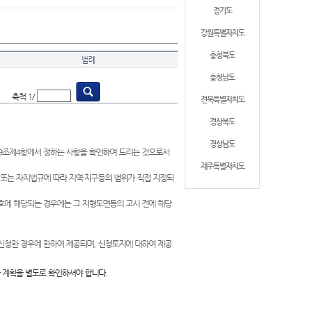
경기도
강원특별자치도
충청북도
범례
충청남도
축척 1/
전북특별자치도
경상북도
경상남도
제9조제4항에서 정하는 사항을 확인하여 드리는 것으로서
제주특별자치도
 또는 자치법규에 따라 지역·지구등의 범위가 직접 지정되
 호에 해당되는 경우에는 그 지형도면등의 고시 전에 해당
신청한 경우에 한하여 제공되며, 신청토지에 대하여 제공
 계획을 별도로 확인하셔야 합니다.