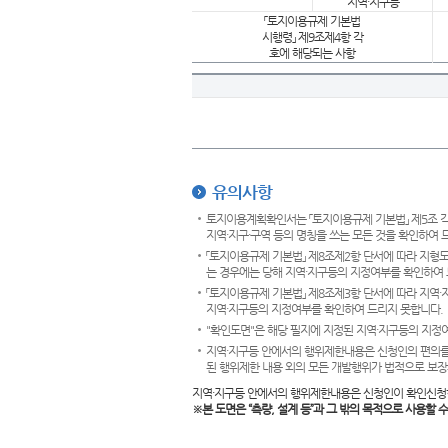
지역·지구등
「토지이용규제 기본법
시행령」 제9조제4항 각
호에 해당되는 사항
유의사항
토지이용계획확인서는 「토지이용규제 기본법」 제5조 각
지역·지구·구역 등의 명칭을 쓰는 모든 것을 확인하여 
「토지이용규제 기본법」 제8조제2항 단서에 따라 지형
는 경우에는 당해 지역·지구등의 지정여부를 확인하여 
「토지이용규제 기본법」 제8조제3항 단서에 따라 지역
지역·지구등의 지정여부를 확인하여 드리지 못합니다.
"확인도면"은 해당 필지에 지정된 지역·지구등의 지정
지역·지구등 안에서의 행위제한내용은 신청인의 편의를
된 행위제한 내용 외의 모든 개발행위가 법적으로 보장
지역·지구등 안에서의 행위제한내용은 신청인이 확인신청
※본 도면은
“측량, 설계 등”과 그 밖의 목적으로 사용할 