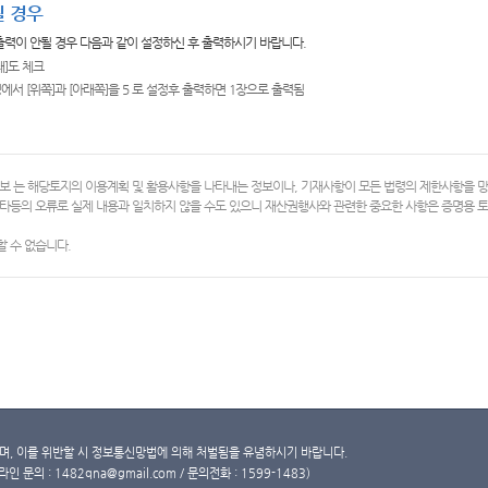
 경우
 출력이 안될 경우 다음과 같이 설정하신 후 출력하시기 바랍니다.
쇄]도 체크
에서 [위쪽]과 [아래쪽]을 5 로 설정후 출력하면 1장으로 출력됨
보 는 해당토지의 이용계획 및 활용사항을 나타내는 정보이나, 기재사항이 모든 법령의 제한사항을 
타등의 오류로 실제 내용과 일치하지 않을 수도 있으니 재산권행사와 관련한 중요한 사항은 증명용
 수 없습니다.
, 이를 위반할 시 정보통신망법에 의해 처벌됨을 유념하시기 바랍니다.
문의 : 1482qna@gmail.com / 문의전화 : 1599-1483)