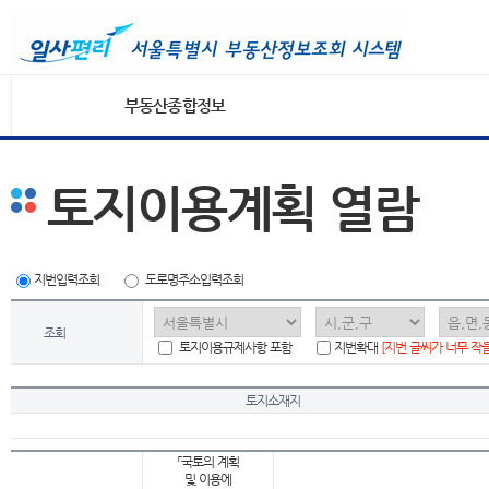
부동산종합정보
토지이용계획 열람
지번입력조회
도로명주소입력조회
조회
토지이용규제사항 포함
지번확대
[지번 글씨가 너무 작
토지소재지
「국토의 계획
및 이용에