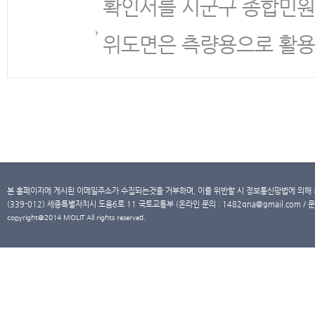
확인서를 시군구 종합민원
위도면은 측량용으로 활용
본 홈페이지에 게시된 이메일주소가 수집되는것을 거부하며, 이를 위반할 시 정보통신망법에 의해
(339-012) 세종특별자치시 도움6로 11 국토교통부 (온라인 문의 : 1482qna@gmail.com / 문
copyright@2014 MOLIT All rights reserved.